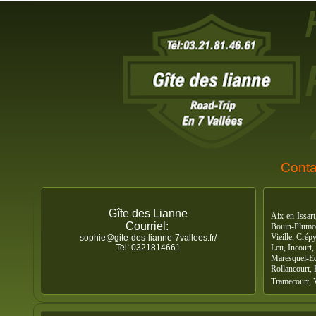
Conta
Gîte des Lianne
Aix-en-Issart
Courriel:
Bouin-Plumoi
Vieille, Cré
sophie@gite-des-lianne-7vallees.fr/
Tel: 0321814661
Leu, Incourt
Maresquel-Ec
Rollancourt, 
Tramecourt, 