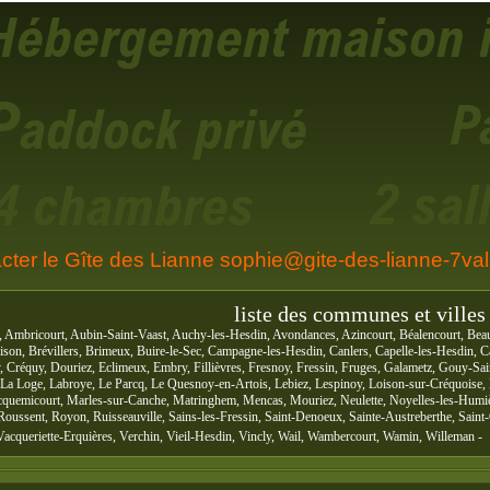
cter le Gîte des Lianne sophie@gite-des-lianne-7vall
liste des communes et villes 
, Ambricourt, Aubin-Saint-Vaast, Auchy-les-Hesdin, Avondances, Azincourt, Béalencourt, Beau
son, Brévillers, Brimeux, Buire-le-Sec, Campagne-les-Hesdin, Canlers, Capelle-les-Hesdin, 
py, Créquy, Douriez, Eclimeux, Embry, Fillièvres, Fresnoy, Fressin, Fruges, Galametz, Gouy-
, La Loge, Labroye, Le Parcq, Le Quesnoy-en-Artois, Lebiez, Lespinoy, Loison-sur-Créquoise
quemicourt, Marles-sur-Canche, Matringhem, Mencas, Mouriez, Neulette, Noyelles-les-Humiè
Roussent, Royon, Ruisseauville, Sains-les-Fressin, Saint-Denoeux, Sainte-Austreberthe, Saint
Vacqueriette-Erquières, Verchin, Vieil-Hesdin, Vincly, Wail, Wambercourt, Wamin, Willeman -