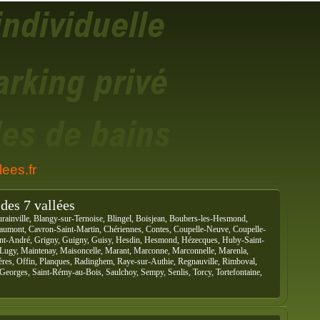
ees.fr
des 7 vallées
rainville, Blangy-sur-Ternoise, Blingel, Boisjean, Boubers-les-Hesmond,
Caumont, Cavron-Saint-Martin, Chériennes, Contes, Coupelle-Neuve, Coupelle-
Saint-André, Grigny, Guigny, Guisy, Hesdin, Hesmond, Hézecques, Huby-Saint-
, Lugy, Maintenay, Maisoncelle, Marant, Marconne, Marconnelle, Marenla,
res, Offin, Planques, Radinghem, Raye-sur-Authie, Regnauville, Rimboval,
-Georges, Saint-Rémy-au-Bois, Saulchoy, Sempy, Senlis, Torcy, Tortefontaine,