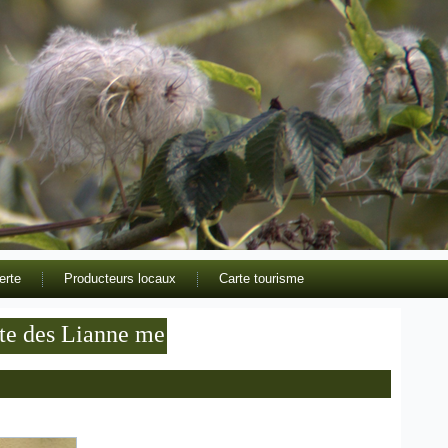
erte
Producteurs locaux
Carte tourisme
es Lianne meublé de tourisme 3 étoiles en val