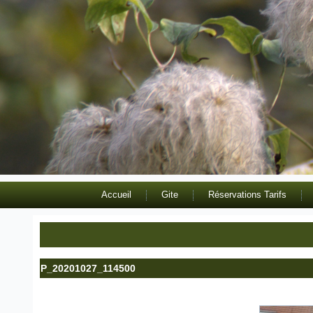
Accueil
Gite
Réservations Tarifs
P_20201027_114500
Publié le
15 novembre 2020
|
Par
admin8433