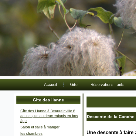
Accueil
Gite
Réservations Tarifs
Gîte des lianne
Gîte des Lianne à Beaurainville 8
adultes, un ou deux enfants en bas
Descente de la Canche
âge
Salon et salle à manger
Une descente à faire
les chambres