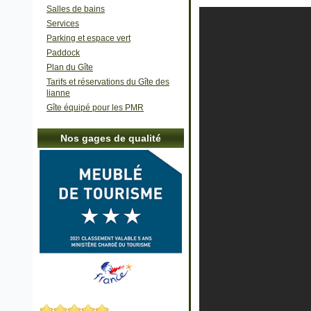
Salles de bains
Services
Parking et espace vert
Paddock
Plan du Gîte
Tarifs et réservations du Gîte des
lianne
Gîte équipé pour les PMR
Nos gages de qualité