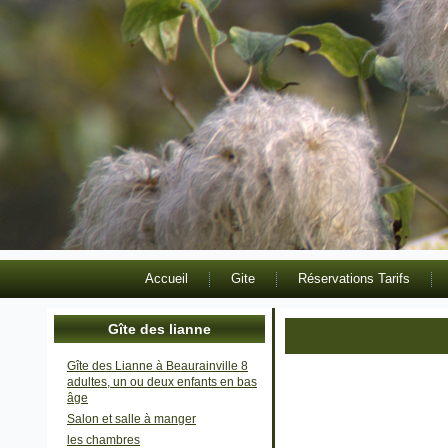
Accueil
Gite
Réservations Tarifs
Gîte des lianne
Gîte des Lianne à Beaurainville 8
adultes, un ou deux enfants en bas
âge
Salon et salle à manger
les chambres