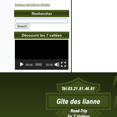
travaux dernières photos
Rechercher
Découvrir les 7 vallées
Lecteur
vidéo
00:00
02:06