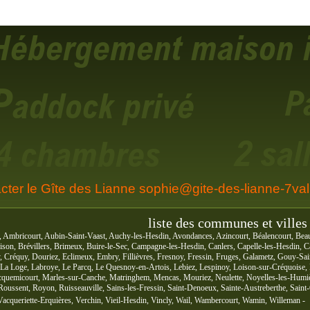
cter le Gîte des Lianne sophie@gite-des-lianne-7vall
liste des communes et villes 
, Ambricourt, Aubin-Saint-Vaast, Auchy-les-Hesdin, Avondances, Azincourt, Béalencourt, Beau
son, Brévillers, Brimeux, Buire-le-Sec, Campagne-les-Hesdin, Canlers, Capelle-les-Hesdin, 
py, Créquy, Douriez, Eclimeux, Embry, Fillièvres, Fresnoy, Fressin, Fruges, Galametz, Gouy-
, La Loge, Labroye, Le Parcq, Le Quesnoy-en-Artois, Lebiez, Lespinoy, Loison-sur-Créquoise
quemicourt, Marles-sur-Canche, Matringhem, Mencas, Mouriez, Neulette, Noyelles-les-Humiè
Roussent, Royon, Ruisseauville, Sains-les-Fressin, Saint-Denoeux, Sainte-Austreberthe, Saint
Vacqueriette-Erquières, Verchin, Vieil-Hesdin, Vincly, Wail, Wambercourt, Wamin, Willeman -