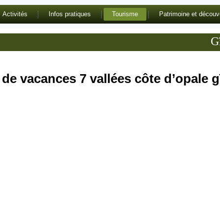
Activités
Infos pratiques
Tourisme
Patrimoine et découv
Gît
 de vacances 7 vallées côte d’opale g