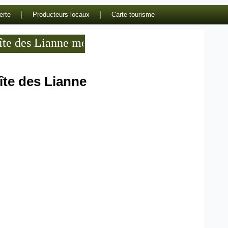
erte
Producteurs locaux
Carte tourisme
e des Lianne meublé de tourisme 3 étoiles en 
îte des Lianne