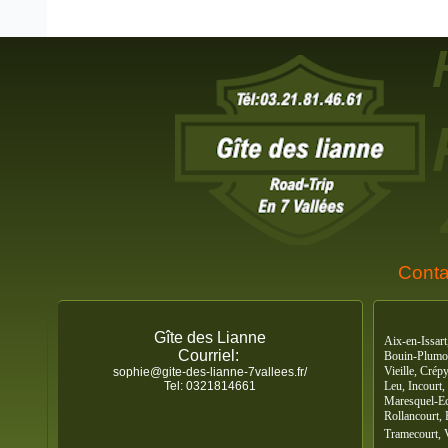
Conta
Gîte des Lianne
Aix-en-Issart
Courriel:
Bouin-Plumoi
Vieille, Cré
sophie@gite-des-lianne-7vallees.fr/
Tel: 0321814661
Leu, Incourt
Maresquel-Ec
Rollancourt, 
Tramecourt, 