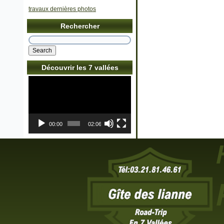
travaux dernières photos
Rechercher
Découvrir les 7 vallées
Lecteur
vidéo
00:00
02:06