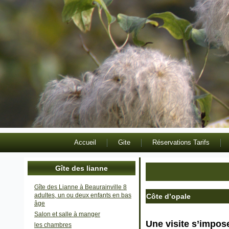
Accueil
Gite
Réservations Tarifs
Gîte des lianne
Gîte des Lianne à Beaurainville 8
adultes, un ou deux enfants en bas
Côte d’opale
âge
Salon et salle à manger
Une visite s’impose
les chambres