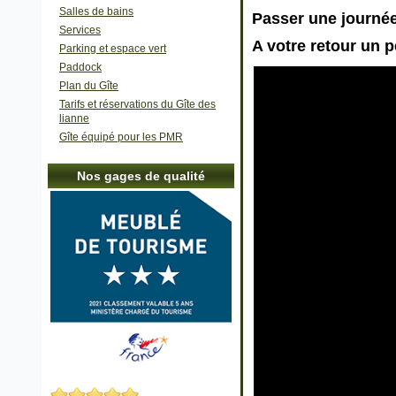
Salles de bains
Passer une journée
Services
A votre retour un p
Parking et espace vert
Paddock
Plan du Gîte
Tarifs et réservations du Gîte des
lianne
Gîte équipé pour les PMR
Nos gages de qualité