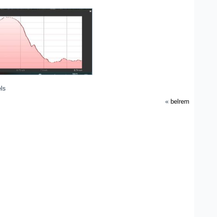
ls
«
belrem