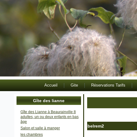
Accueil
Gite
Réservations Tarifs
Gîte des lianne
Gîte des Lianne à Beaurainville 8
adultes, un ou deux enfants en bas
âge
belrem2
Salon et salle à manger
Publié le
25 août 2020
|
Par
les chambres