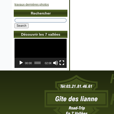
travaux dernières photos
Rechercher
Découvrir les 7 vallées
Lecteur
vidéo
00:00
02:06