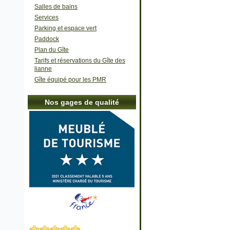
Salles de bains
Services
Parking et espace vert
Paddock
Plan du Gîte
Tarifs et réservations du Gîte des
lianne
Gîte équipé pour les PMR
Nos gages de qualité