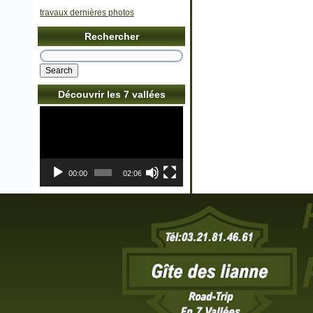
travaux dernières photos
Rechercher
Découvrir les 7 vallées
Lecteur
vidéo
00:00
02:06