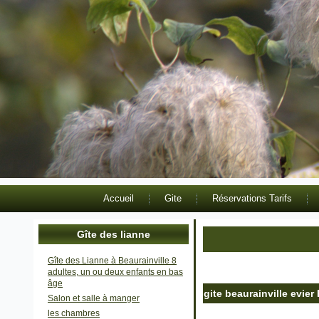
Accueil
Gite
Réservations Tarifs
Gîte des lianne
Gîte des Lianne à Beaurainville 8
adultes, un ou deux enfants en bas
âge
gite beaurainville evie
Salon et salle à manger
Publié le
28 avril 2021
|
Par
les chambres