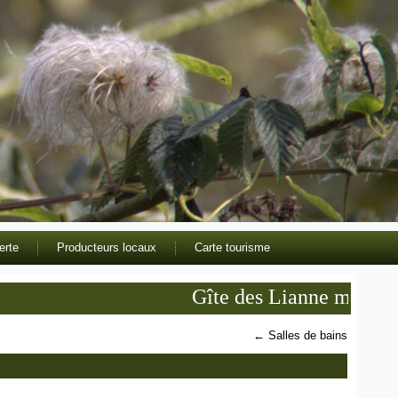
erte
Producteurs locaux
Carte tourisme
Gîte des Lianne meublé de t
←
Salles de bains