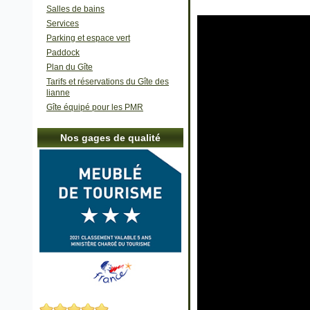
Salles de bains
Services
Parking et espace vert
Paddock
Plan du Gîte
Tarifs et réservations du Gîte des
lianne
Gîte équipé pour les PMR
Nos gages de qualité