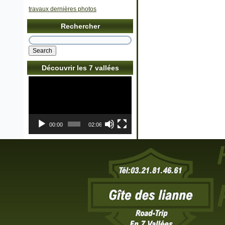
travaux dernières photos
Rechercher
Découvrir les 7 vallées
Lecteur
vidéo
00:00
02:06