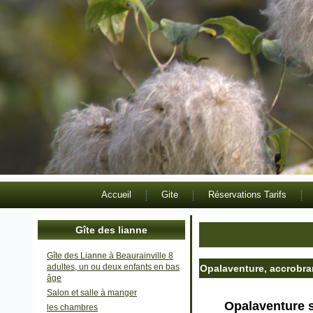
Accueil
Gite
Réservations Tarifs
Gîte des lianne
Gîte des Lianne à Beaurainville 8
adultes, un ou deux enfants en bas
Opalaventure, accrobra
âge
Salon et salle à manger
Opalaventure s
les chambres