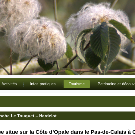
Activités
Infos pratiques
Tourisme
Patrimoine et découv
nche Le Touquet – Hardelot
e situe sur la Côte d’Opale dans le Pas-de-Calais à 