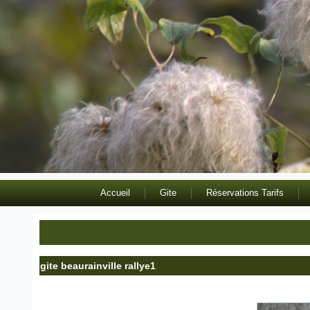
Accueil
Gite
Réservations Tarifs
gite beaurainville rallye1
Publié le
23 septembre 2020
|
Par
admin8433