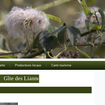
erte
Producteurs locaux
Carte tourisme
îte des Lianne meublé de tourisme 3 étoiles en