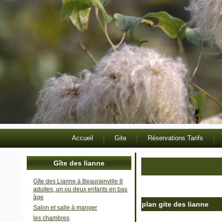
Accueil
Gite
Réservations Tarifs
Gîte des lianne
Gîte des Lianne à Beaurainville 8
adultes, un ou deux enfants en bas
âge
plan gite des lianne
Salon et salle à manger
Publié le
18 septembre 202
les chambres