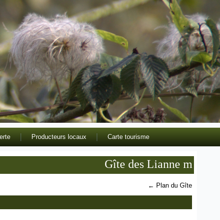
erte
Producteurs locaux
Carte tourisme
Gîte des Lianne meublé de to
←
Plan du Gîte