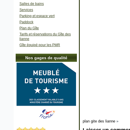
Salles de bains
Services
Parking et espace vert
Paddock
Plan du Gîte
Tarifs et réservations du Gîte des
lianne
Gîte équipé pour les PMR
Nos gages de qualité
plan gite des lianne
»