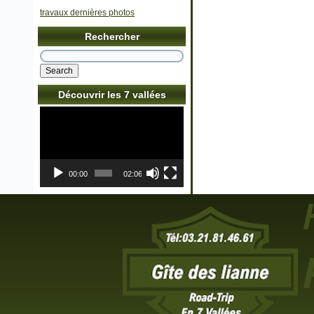
travaux dernières photos
Rechercher
Découvrir les 7 vallées
Lecteur
vidéo
00:00
02:06