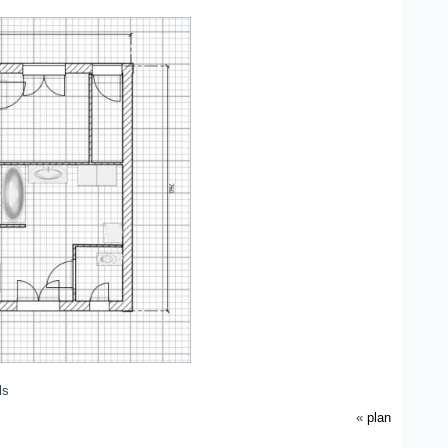
ls
«
plan