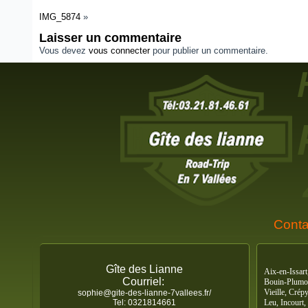
IMG_5874
»
Laisser un commentaire
Vous devez
vous connecter
pour publier un commentaire.
Conta
Gîte des Lianne
Aix-en-Issart
Courriel:
Bouin-Plumoi
Vieille, Cré
sophie@gite-des-lianne-7vallees.fr/
Tel: 0321814661
Leu, Incourt