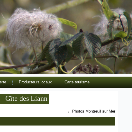
erte
Producteurs locaux
Carte tourisme
Gîte des Lianne meublé de tourisme 3 étoiles e
←
Photos Montreuil sur Mer