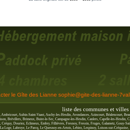
cter le Gîte des Lianne sophie@gite-des-lianne-7vall
liste des communes et villes 
, Ambricourt, Aubin-Saint-Vaast, Auchy-les-Hesdin, Avondances, Azincourt, Béalencourt, Beau
son, Brévillers, Brimeux, Buire-le-Sec, Campagne-les-Hesdin, Canlers, Capelle-les-Hesdin, 
py, Créquy, Douriez, Eclimeux, Embry, Fillièvres, Fresnoy, Fressin, Fruges, Galametz, Gouy-
, La Loge, Labroye, Le Parcq, Le Quesnoy-en-Artois, Lebiez, Lespinoy, Loison-sur-Créquoise