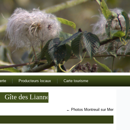
erte
Producteurs locaux
Carte tourisme
te des Lianne meublé de tourisme 3 étoiles en
←
Photos Montreuil sur Mer