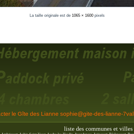
La taille originale est de
1065 × 1600
pixels
cter le Gîte des Lianne sophie@gite-des-lianne-7vall
liste des communes et villes 