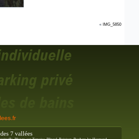
«
IMG_5850
ees.fr
des 7 vallées