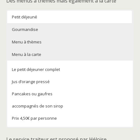
Des menus à thèmes mais également à la carte
Petit déjeuné
Gourmandise
Menu à thèmes
Menu à la carte
Le petit déjeuner complet
Jus d’orange pressé
Pancakes ou gaufres
accompagnés de son sirop
Prix 4,50€ par personne
Paëlla ( minimum 11personnes) 11€/pers, servie dans sa
Le service traiteur est proposé par Héloïse.
poêle à paëlla