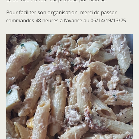
Nems maison ( avec feuilles de salade, menthe et sauce
Pour faciliter son organisation, merci de passer
nem) 3.50€ à l’unité
commandes 48 heures à l’avance au 06/14/19/13/75
Plat végétarien : cassolette de poissons (saumons, poisson
blanc, crevettes), riz 13€/pers
Plat boutchoux: pâtes carbo ou nuggets maisons avec
pommes de terre au four 7€ /pers
Vous avez quelque chose à fêter
? ou juste pour la gourmandise
Entremet mousse framboise
Entremet mousse passion
Entremet au chocolat moelleux au chocolat individuel et de