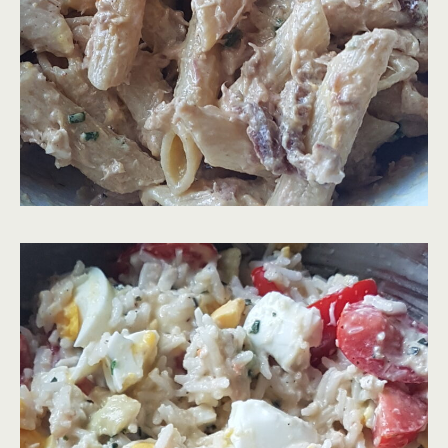
sa crème anglaise
Prix 3€ par personne
Soirée orientale ; Couscous ( merguez, poulet), gâteau à
l’orange 13€ /pers
Soirée italienne: lasagne bolognaises, tiramisu 11€/pers
Soirée créole: jambalaya poulet, rocher coco 11€/pers
Soirée pique-nique: planche de charcuterie avec salade
composées, panna cotta framboises 12€/pers